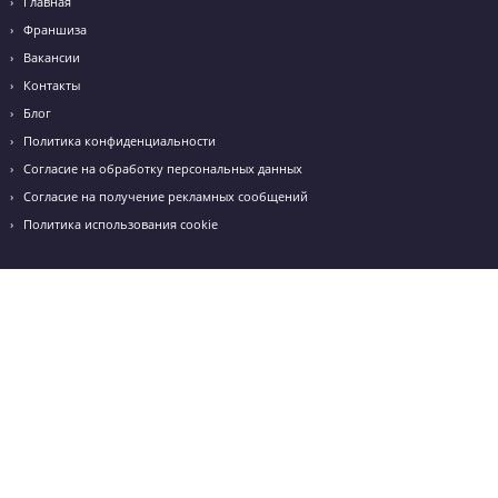
+7 (919) 228-29-40
-
г. Белгород, Бульвар 1 Салюта, д.6 "В"
+7 (4722) 777-305
Режим работы: с 10:00 до 20:00
Получить консультацию
© 2012-2026 Учебный центр “Годограф”
Курсы подготовки к ЕГЭ и ОГЭ в г. Белгород