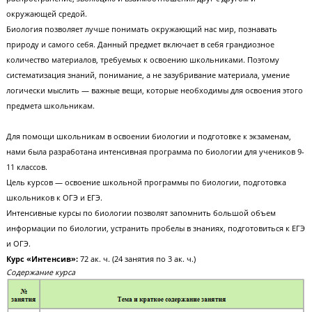
Индивидуальный подход к каждому;
Связь с родителями.
Биология — сложный комплекс наук, включающий в себя изучение
многообразия живых организмов, их строение, индивидуальное развит
распространение, эволюцию и взаимоотношения друг с другом и
окружающей средой.
Биология позволяет лучше понимать окружающий нас мир, познавать
природу и самого себя. Данный предмет включает в себя грандиозное
количество материалов, требуемых к освоению школьниками. Поэтому
систематизация знаний, понимание, а не зазубривание материала, уме
логически мыслить — важные вещи, которые необходимы для освоения
предмета школьникам.
Для помощи школьникам в освоении биологии и подготовке к экзамен
нами была разработана интенсивная программа по биологии для учени
11 классов.
Цель курсов — освоение школьной программы по биологии, подготов
школьников к ОГЭ и ЕГЭ.
Интенсивные курсы по биологии позволят запомнить большой объем