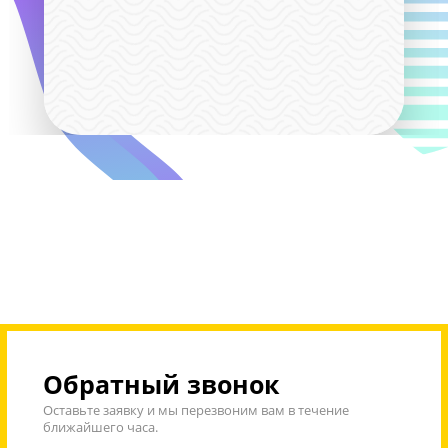
Вся теория по предмету в
записи на платформе
Ученик сможет вне занятий
дополнительно изучать предмет по
специально отснятым видео. Весь
материал разбит по темам на короткие
видео с теорией и практикой.
6990₽
/
Бесплатно
посмотреть пример видео