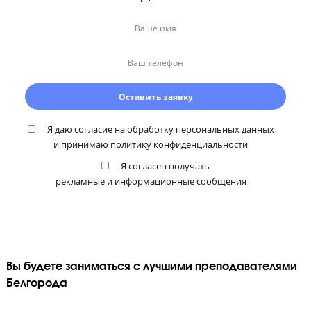
Внутренняя мотивация
Не принуждаем к занятиям, а
пробуждаем любопытст
познанию
Приводим примеры из реальной жизни
Объясняем сложный материал простым языком
Проводим занятия в формате диалога, а не лекций
Подготовтесь к экзаменам по нескольким
предметам со скидкой
Вы можете получить дополнительную скидку при выборе от 2
предметов