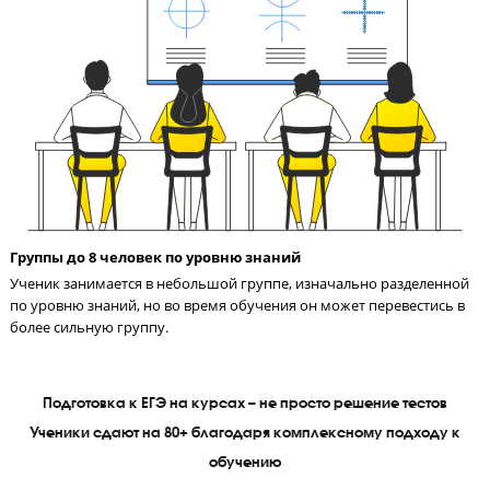
СМС-отчетность родителям после урока
После каждого урока родитель получает СМС с оценками реб
за работу на уроке, тестирование и домашнее задание.