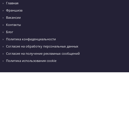
Я даю согласие на
обработку персональных данных
и
принимаю
политику конфиденциальности
Я согласен получать
рекламные и информационные сообщения
г. Белгород, Бульвар 1 Салюта, д.6 "В"
+7 (919) 228-29-40
Режим работы: с 10:00 до 20:00
+7 (4722) 777-305