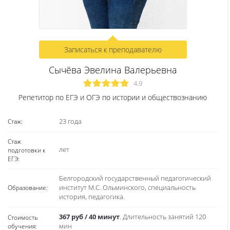
лет
подготовки к
ЕГЭ:
Белгородский государственный университет,
Образование:
факультет математики и естественнонаучного
образования.
367 руб / 40 минут
. Длительность занятий 120
Стоимость
обучения:
мин
Форма
Занятия в группах от 2 до 7 человек
обучения:
О себе:
Веду занятия по подготовке учащихся к успешной сдаче ОГЭ
по информатике. В учебном центре «Годограф» вас ждет
уютная обстановка, положительные эмоции и высокие знан
по предмету. Уверена, плохо не то, что не знаешь, а то, что
знать не хочешь! Если вы хотите знать больше, то жду вас на
своих занятиях.