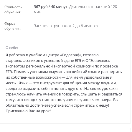
Стаж:
16 лет
Стаж
лет
подготовки к
ЕГЭ:
Белгородский государственный университет
Образование:
имени Ольминского, факультет «Романо-
германская филология».
367 руб / 40 минут.
Длительность занятий 120
Стоимость
обучения:
мин
Форма
Занятия в группах от 2 до 6 человек
обучения:
О себе:
Я работаю в учебном центре «Годограф», готовлю
старшеклассников к успешной сдаче ЕГЭ и ОГЭ, являюсь