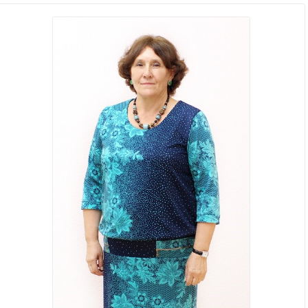
Стаж
лет
подготовки к
ЕГЭ:
Алматинский государственный университет им
Образование:
Абая (Казахстан), факультет естествознания,
магистр химии.
Кол-во
Кол-во учеников 8 (6 - подготовка к ЕГЭ, 2-
обученных
подготовка к ОГЭ)
учеников:
367 руб / 40 минут
. Длительность занятий 120
Стоимость
обучения:
мин
Форма
Занятия в группах от 2 до 6 человек
обучения:
О себе: