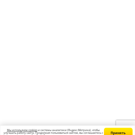
Режим работы: с 10:00 до 20:00
Получить консультацию
© 2012-2026 Учебный центр “Годограф”
Курсы подготовки к ЕГЭ и ОГЭ в г. Белгород
Главная
Франшиза
Вакансии
Контакты
Блог
Политика конфиденциальности
Согласие на обработку персональных данных